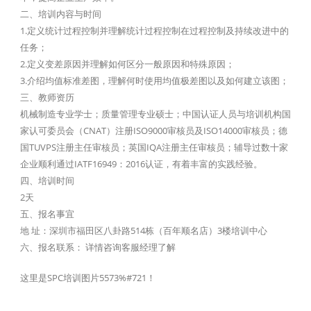
二、培训内容与时间
1.定义统计过程控制并理解统计过程控制在过程控制及持续改进中的
任务；
2.定义变差原因并理解如何区分一般原因和特殊原因；
3.介绍均值标准差图，理解何时使用均值极差图以及如何建立该图；
三、教师资历
机械制造专业学士；质量管理专业硕士；中国认证人员与培训机构国
家认可委员会（CNAT）注册ISO9000审核员及ISO14000审核员；德
国TUVPS注册主任审核员；英国IQA注册主任审核员；辅导过数十家
企业顺利通过IATF16949：2016认证，有着丰富的实践经验。
四、培训时间
2天
五、报名事宜
地 址：深圳市福田区八卦路514栋（百年顺名店）3楼培训中心
六、报名联系： 详情咨询客服经理了解
这里是SPC培训图片5573%#721！