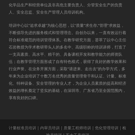
化学品生产和经营单位及非高危主要负责人、分管安全生产的负责
人、安全总监、安全生产管理人员培训机构。
培训中心以“追求卓越”为核心思想，以“质量”求生存,“管理”求效益，
不断倡导先进的服务模式和管理理念。自创办以来，一直有效运行着
符合标准规范的培训管理体系。在教学研究方面，荟萃了以中心主任
石岩教授为学术教研带头人的多名中、高级职称的培训讲师，打造了
一支高素质、高水平、精干的、具备课程开发和教学能力的师资队
伍；在教学管理方面形成了自有特色模式，获得了良好的教学效果和
行业声誉。在业务开展方面，采取“请进来、走出去”的办学方式，多
年来为企业培训了十数万名优秀的质量管理骨干和认证、计量、标准
化、特种设备、安全管理的专业人才，为企业人员素质的提高和经济
效益的增长奠定了坚实的基础，在深圳市、广东省乃至全国范围内，
享有良好的口碑。
计量校准员培训
|
内审员培训
|
质量工程师培训
|
危化管理培训
|
检
验员培训
|
五大工具培训