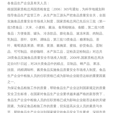
各食品生产企业及有关人员：
根据国家质检总局国质检食监〔2006〕365号通知，为科学地规划和
指导食品生产监管工作，从生产加工源头严把食品质量安全关，全面
实施食品质量安全市场准入制度，国家质检总局已先后分三批（第一
批5类食品：大米、小麦粉、酱油、食用植物油、食醋，第二批10类
食品：方便食面、罐头、冷冻饮品、膨化食品、速冻米面、肉制品、
乳制品、茶叶、饮料、调味品，第三批13类食品：糖果制品、茶
叶、葡萄酒及果酒、啤酒、黄酒、酱腌菜、蜜饯、炒货食品、蛋制
品、可可制品、焙炒咖啡、水产加工品，淀粉及淀粉制品）对总共
28类食品实施食品质量安全市场准入制度。2006年,国家质检总局决
定自9月1日起，对28大类食品中的糕点、豆制品、蜂产品、果冻、
挂面、鸡精调味料、酱类食品实施食品质量安全市场准入制度。食品
生产企业中检验人员的任职资格已成为影响企业能否达标的重要因素
之一。
为保证食品检验工作的质量，帮助食品生产企业达到国家规定的质量
安全卫生标准，在国家对食品生产企业要求越来越严格的新形势下，
食品生产企业中检验人员的任职资格已成为影响企业能否达标的关键
因素。为保证食品检验工作的质量，切实提高从业人员的素质与水
平，帮助食品生产企业达到国家规定的食品安全卫生要求，深圳市质