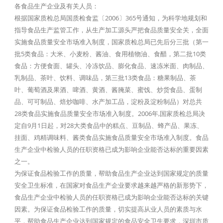
各食品生产企业及有关人员：
根据国家质检总局国质检食监〔2006〕365号通知，为科学地规划和
指导食品生产监管工作，从生产加工源头严把食品质量安全关，全面
实施食品质量安全市场准入制度，国家质检总局已先后分三批（第一
批5类食品：大米、小麦粉、酱油、食用植物油、食醋，第二批10类
食品：方便食面、罐头、冷冻饮品、膨化食品、速冻米面、肉制品、
乳制品、茶叶、饮料、调味品，第三批13类食品：糖果制品、茶
叶、葡萄酒及果酒、啤酒、黄酒、酱腌菜、蜜饯、炒货食品、蛋制
品、可可制品、焙炒咖啡、水产加工品，淀粉及淀粉制品）对总共
28类食品实施食品质量安全市场准入制度。2006年,国家质检总局决
定自9月1日起，对28大类食品中的糕点、豆制品、蜂产品、果冻、
挂面、鸡精调味料、酱类食品实施食品质量安全市场准入制度。食品
生产企业中检验人员的任职资格已成为影响企业能否达标的重要因素
之一。
为保证食品检验工作的质量，帮助食品生产企业达到国家规定的质量
安全卫生标准，在国家对食品生产企业要求越来越严格的新形势下，
食品生产企业中检验人员的任职资格已成为影响企业能否达标的关键
因素。为保证食品检验工作的质量，切实提高从业人员的素质与水
平，帮助食品生产企业达到国家规定的食品安全卫生要求，深圳市质