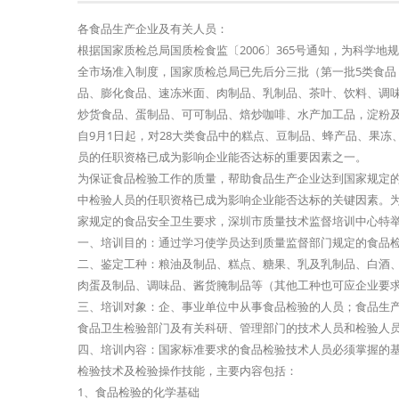
各食品生产企业及有关人员：
根据国家质检总局国质检食监〔2006〕365号通知，为科学
全市场准入制度，国家质检总局已先后分三批（第一批5类食品
品、膨化食品、速冻米面、肉制品、乳制品、茶叶、饮料、调味
炒货食品、蛋制品、可可制品、焙炒咖啡、水产加工品，淀粉及淀
自9月1日起，对28大类食品中的糕点、豆制品、蜂产品、果
员的任职资格已成为影响企业能否达标的重要因素之一。
为保证食品检验工作的质量，帮助食品生产企业达到国家规定
中检验人员的任职资格已成为影响企业能否达标的关键因素。
家规定的食品安全卫生要求，深圳市质量技术监督培训中心特
一、培训目的：通过学习使学员达到质量监督部门规定的食品
二、鉴定工种：粮油及制品、糕点、糖果、乳及乳制品、白酒
肉蛋及制品、调味品、酱货腌制品等（其他工种也可应企业要
三、培训对象：企、事业单位中从事食品检验的人员；食品生
食品卫生检验部门及有关科研、管理部门的技术人员和检验人
四、培训内容：国家标准要求的食品检验技术人员必须掌握的基
检验技术及检验操作技能，主要内容包括：
1、食品检验的化学基础