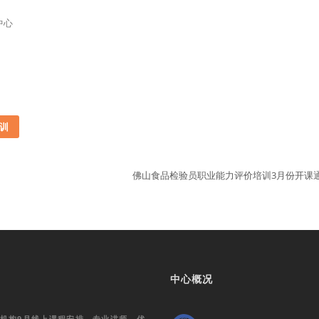
中心
训
佛山食品检验员职业能力评价培训3月份开课
中心概况
训机构9月线上课程安排，专业讲师，优