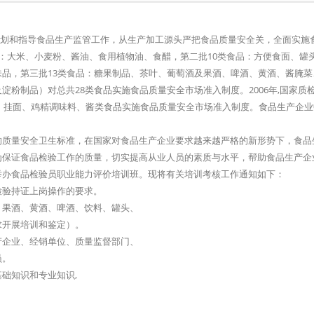
地规划和指导食品生产监管工作，从生产加工源头严把食品质量安全关，全面实施
：大米、小麦粉、酱油、食用植物油、食醋，第二批10类食品：方便食面、罐
品，第三批13类食品：糖果制品、茶叶、葡萄酒及果酒、啤酒、黄酒、酱腌菜
粉制品）对总共28类食品实施食品质量安全市场准入制度。2006年,国家质
冻、挂面、鸡精调味料、酱类食品实施食品质量安全市场准入制度。食品生产企
的质量安全卫生标准，在国家对食品生产企业要求越来越严格的新形势下，食品
为保证食品检验工作的质量，切实提高从业人员的素质与水平，帮助食品生产企
举办食品检验员职业能力评价培训班。现将有关培训考核工作通知如下：
检验持证上岗操作的要求。
、果酒、黄酒、啤酒、饮料、罐头、
求开展培训和鉴定）。
产企业、经销单位、质量监督部门、
员。
础知识和专业知识,