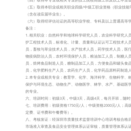
（四）取得本专业或相关专业的技工院校高级工班及以上毕业
（五）取得本职业或相关职业四级/中级工职业资格（职业技能
（含在读应届毕业生）。
（六）取得经评估论证的高等职业学校、专科及以上普通高等
备注：
1. 相关职业：自然科学和地球科学研究人员，农业科学研究
护工程技术人员，标准化、计量、质量和认证认可工程技术人
员，畜牧与草业技术人员，水产技术人员，药学技术人员，医
物疫病防治人员，农村环境保护人员，粮油加工人员，制糖人
员，焙烤食品制造人员，糖制品加工人员，方便食品和罐头食
员，化学肥料生产人员，农药生产人员，化学药品原料药制造
2. 本专业或相关专业：教育学、化学、海洋科学、生物科学
保护与环境生态、动物生产、动物医学、林学、水产、基础医
的专业。
六、培训时间：初级3天，中级3天，高级4天，每月开班，随时
七、培训费用：初级资格1750元/人；中级资格2000元/人
定费、证书费和午餐费等）。
八、考核发证：经深圳市质量技术监督培训中心培训考核合格后
市场准入审查及食品安全管理体系认证审核，质量管理体系认