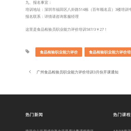
九、报名事宜：
培训地址：深圳市福田区八卦路514栋（百年顺名店）3楼培训
报名联系：详情请咨询客服经理
这里是食品检验员职业能力评价培训587/3￥27！
食品检验职业能力评价
食品检验职业能力评价培
广州食品检验员职业能力评价培训3月份开课通知
热门新闻
热门课程
培训中心近期成功举办温湿度计量课程培训
APQP培