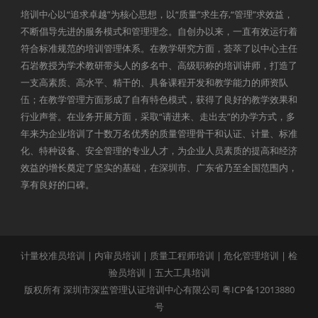
培训中心以“追求卓越”为核心思想，以“质量”求生存,“管理”求效益，
不断倡导先进的服务模式和管理理念。自创办以来，一直有效运行着
符合标准规范的培训管理体系。在教学研究方面，荟萃了以中心主任
石岩教授为学术教研带头人的多名中、高级职称的培训讲师，打造了
一支高素质、高水平、精干的、具备课程开发和教学能力的师资队
伍；在教学管理方面形成了自有特色模式，获得了良好的教学效果和
行业声誉。在业务开展方面，采取“请进来、走出去”的办学方式，多
年来为企业培训了十数万名优秀的质量管理骨干和认证、计量、标准
化、特种设备、安全管理的专业人才，为企业人员素质的提高和经济
效益的增长奠定了坚实的基础，在深圳市、广东省乃至全国范围内，
享有良好的口碑。
计量校准员培训
|
内审员培训
|
质量工程师培训
|
危化管理培训
|
检
验员培训
|
五大工具培训
版权所有 深圳市深监管理认证培训中心有限公司
粤ICP备12013880
号