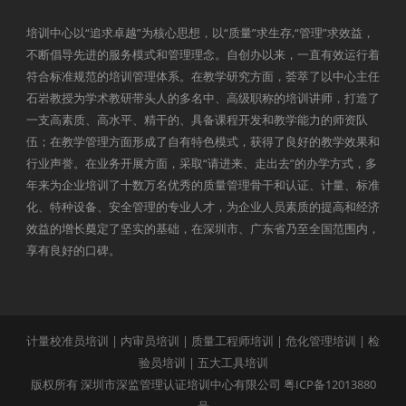
培训中心以“追求卓越”为核心思想，以“质量”求生存,“管理”求效益，
不断倡导先进的服务模式和管理理念。自创办以来，一直有效运行着
符合标准规范的培训管理体系。在教学研究方面，荟萃了以中心主任
石岩教授为学术教研带头人的多名中、高级职称的培训讲师，打造了
一支高素质、高水平、精干的、具备课程开发和教学能力的师资队
伍；在教学管理方面形成了自有特色模式，获得了良好的教学效果和
行业声誉。在业务开展方面，采取“请进来、走出去”的办学方式，多
年来为企业培训了十数万名优秀的质量管理骨干和认证、计量、标准
化、特种设备、安全管理的专业人才，为企业人员素质的提高和经济
效益的增长奠定了坚实的基础，在深圳市、广东省乃至全国范围内，
享有良好的口碑。
计量校准员培训
|
内审员培训
|
质量工程师培训
|
危化管理培训
|
检
验员培训
|
五大工具培训
版权所有 深圳市深监管理认证培训中心有限公司
粤ICP备12013880
号