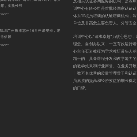
及相关认证咨询服务的机构，是深圳
讲师，实践性强
训中心有限公司是首批经国家认证认
ment
体系审核员培训的认证培训机构，深
单位及非高危主要负责人、分管安全
训深圳广州珠海惠州10月开课安排，老
培训中心以“追求卓越”为核心思想，
值得信赖
理念。自创办以来，一直有效运行着
ment
心主任石岩教授为学术教研带头人的
精干的、具备课程开发和教学能力的
的教学效果和行业声誉。在业务开展
十数万名优秀的质量管理骨干和认证
员素质的提高和经济效益的增长奠定
的口碑。