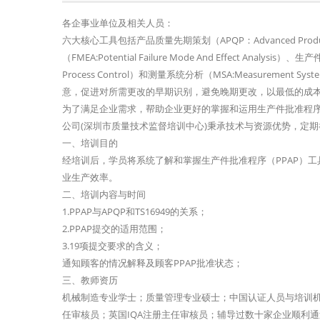
各企事业单位及相关人员：
六大核心工具包括产品质量先期策划（APQP：Advanced Product
（FMEA:Potential Failure Mode And Effect Analysis）
Process Control）和测量系统分析（MSA:Measureme
意，促进对所需更改的早期识别，避免晚期更改，以最低的成
为了满足企业需求，帮助企业更好的掌握和运用生产件批准程序
公司(深圳市质量技术监督培训中心)秉承技术与资源优势，定期
一、培训目的
经培训后，学员将系统了解和掌握生产件批准程序（PPAP）工
业生产效率。
二、培训内容与时间
1.PPAP与APQP和TS16949的关系；
2.PPAP提交的适用范围；
3.19项提交要求的含义；
通知顾客的情况解释及顾客PPAP批准状态；
三、教师资历
机械制造专业学士；质量管理专业硕士；中国认证人员与培训机构国家认
任审核员；英国IQA注册主任审核员；辅导过数十家企业顺利通过I