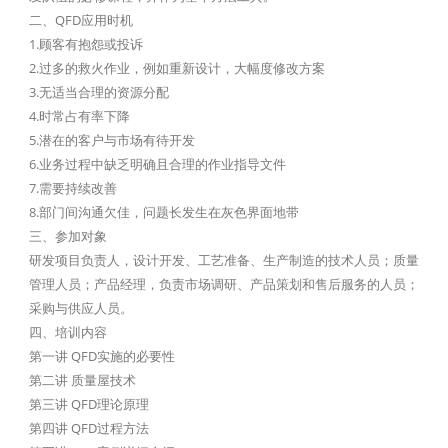
二、QFD应用时机
1.顾客有抱怨或投诉
2.过多的救火作业，例如重新设计，大幅度修改方案
3.无适当合理的资源分配
4.时常占有率下降
5.潜在的客户与市场有待开发
6.业务过程中缺乏明确且合理的作业指导文件
7.需要持续改善
8.部门间沟通欠佳，问题长发生在灰色界面地带
三、参加对象
研发项目负责人，设计开发、工艺准备、生产制造的技术人员；质量
管理人员；产品经理，负责市场调研、产品策划和售后服务的人员；
采购与供应人员。
四、培训内容
第一讲 QFD实施的必要性
第二讲 质量屋技术
第三讲 QFD理论原理
第四讲 QFD过程方法