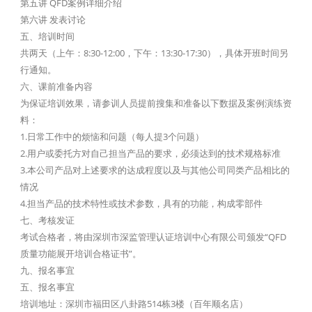
第五讲 QFD案例详细介绍
第六讲 发表讨论
五、培训时间
共两天（上午：8:30-12:00，下午：13:30-17:30），具体开班时间另
行通知。
六、课前准备内容
为保证培训效果，请参训人员提前搜集和准备以下数据及案例演练资
料：
1.日常工作中的烦恼和问题（每人提3个问题）
2.用户或委托方对自己担当产品的要求，必须达到的技术规格标准
3.本公司产品对上述要求的达成程度以及与其他公司同类产品相比的
情况
4.担当产品的技术特性或技术参数，具有的功能，构成零部件
七、考核发证
考试合格者，将由深圳市深监管理认证培训中心有限公司颁发“QFD
质量功能展开培训合格证书”。
九、报名事宜
五、报名事宜
培训地址：深圳市福田区八卦路514栋3楼（百年顺名店）