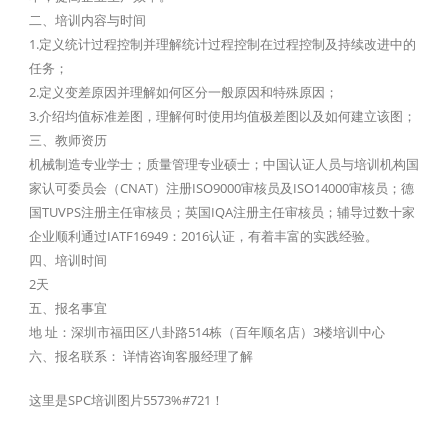
二、培训内容与时间
1.定义统计过程控制并理解统计过程控制在过程控制及持续改进中的
任务；
2.定义变差原因并理解如何区分一般原因和特殊原因；
3.介绍均值标准差图，理解何时使用均值极差图以及如何建立该图；
三、教师资历
机械制造专业学士；质量管理专业硕士；中国认证人员与培训机构国
家认可委员会（CNAT）注册ISO9000审核员及ISO14000审核员；德
国TUVPS注册主任审核员；英国IQA注册主任审核员；辅导过数十家
企业顺利通过IATF16949：2016认证，有着丰富的实践经验。
四、培训时间
2天
五、报名事宜
地 址：深圳市福田区八卦路514栋（百年顺名店）3楼培训中心
六、报名联系： 详情咨询客服经理了解
这里是SPC培训图片5573%#721！