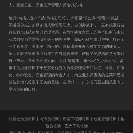
人、安全总监、安全生产管理人员培训机构。
培训中心以“追求卓越”为核心思想，以“质量”求生存,“管理”求效益，
不断倡导先进的服务模式和管理理念。自创办以来，一直有效运行着
符合标准规范的培训管理体系。在教学研究方面，荟萃了以中心主任
石岩教授为学术教研带头人的多名中、高级职称的培训讲师，打造了
一支高素质、高水平、精干的、具备课程开发和教学能力的师资队
伍；在教学管理方面形成了自有特色模式，获得了良好的教学效果和
行业声誉。在业务开展方面，采取“请进来、走出去”的办学方式，多
年来为企业培训了十数万名优秀的质量管理骨干和认证、计量、标准
化、特种设备、安全管理的专业人才，为企业人员素质的提高和经济
效益的增长奠定了坚实的基础，在深圳市、广东省乃至全国范围内，
享有良好的口碑。
计量校准员培训
|
内审员培训
|
质量工程师培训
|
危化管理培训
|
检
验员培训
|
五大工具培训
版权所有 深圳市深监管理认证培训中心有限公司
粤ICP备12013880