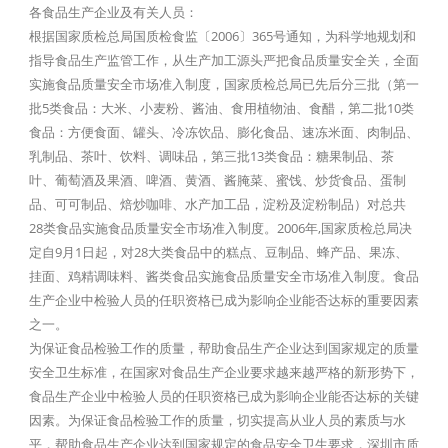
各食品生产企业及有关人员：
根据国家质检总局国质检食监〔2006〕365号通知，为科学地规划和
指导食品生产监管工作，从生产加工源头严把食品质量安全关，全面
实施食品质量安全市场准入制度，国家质检总局已先后分三批（第一
批5类食品：大米、小麦粉、酱油、食用植物油、食醋，第二批10类
食品：方便食面、罐头、冷冻饮品、膨化食品、速冻米面、肉制品、
乳制品、茶叶、饮料、调味品，第三批13类食品：糖果制品、茶
叶、葡萄酒及果酒、啤酒、黄酒、酱腌菜、蜜饯、炒货食品、蛋制
品、可可制品、焙炒咖啡、水产加工品，淀粉及淀粉制品）对总共
28类食品实施食品质量安全市场准入制度。2006年,国家质检总局决
定自9月1日起，对28大类食品中的糕点、豆制品、蜂产品、果冻、
挂面、鸡精调味料、酱类食品实施食品质量安全市场准入制度。食品
生产企业中检验人员的任职资格已成为影响企业能否达标的重要因素
之一。
为保证食品检验工作的质量，帮助食品生产企业达到国家规定的质量
安全卫生标准，在国家对食品生产企业要求越来越严格的新形势下，
食品生产企业中检验人员的任职资格已成为影响企业能否达标的关键
因素。为保证食品检验工作的质量，切实提高从业人员的素质与水
平，帮助食品生产企业达到国家规定的食品安全卫生要求，深圳市质