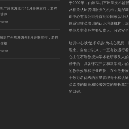
于2002年，由原深圳市质量技术
深圳广州珠海江门12月开课安排，老牌
及相关认证咨询服务的机构，是深圳
深讲师
训中心有限公司是首批经国家认证认
ment
体系审核员培训的认证培训机构，深
单位及非高危主要负责人、分管安全
训深圳广州珠海惠州8月开课安排，老牌
培训中心以“追求卓越”为核心思想，
得信赖
理念。自创办以来，一直有效运行着
ment
心主任石岩教授为学术教研带头人的
精干的、具备课程开发和教学能力的
的教学效果和行业声誉。在业务开展
十数万名优秀的质量管理骨干和认证
员素质的提高和经济效益的增长奠定
的口碑。