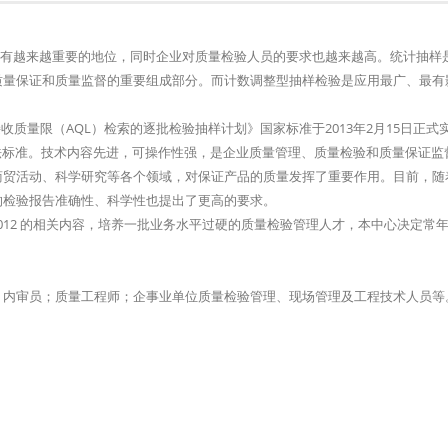
中占有越来越重要的地位，同时企业对质量检验人员的要求也越来越高。统计抽样
质量保证和质量监督的重要组成部分。而计数调整型抽样检验是应用最广、最有
量限：接收质量限（AQL）检索的逐批检验抽样计划》国家标准于2013年2月15日正
法标准。技术内容先进，可操作性强，是企业质量管理、质量检验和质量保证监
商贸活动、科学研究等各个领域，对保证产品的质量发挥了重要作用。目前，随
的检验报告准确性、科学性也提出了更高的要求。
1-2012 的相关内容，培养一批业务水平过硬的质量检验管理人才，本中心决定常
、内审员；质量工程师；企事业单位质量检验管理、现场管理及工程技术人员等