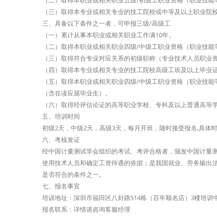
（二）取得本职业或相关职业五级/初级工职业资格（职业技能
（三）取得本专业或相关专业的技工院校或中等及以上职业院
三、具备以下条件之一者，可申报三级/高级工
（一）累计从事本职业或相关职业工作满10年。
（二）取得本职业或相关职业四级/中级工职业资格（职业技能
（三）取得符合专业对应关系的初级职称（专业技术人员职业资
（四）取得本专业或相关专业的技工院校高级工班及以上毕业
（五）取得本职业或相关职业四级/中级工职业资格（职业技能
（含在读应届毕业生）。
（六）取得经评估论证的高等职业学校、专科及以上普通高等
五、培训时间
初级2天，中级2天，高级3天，每月开班，随时接受报名,具体
六、考核发证
经中国计量测试学会组织的考试、考评合格者，颁发中国计量
使用技术人员和确定工资待遇的依据；是我国就业、劳务输出
是否符合的条件之一。
七、报名事宜
培训地址：深圳市福田区八卦路514栋（百年顺名店）3楼培训
报名联系：详情请咨询客服经理