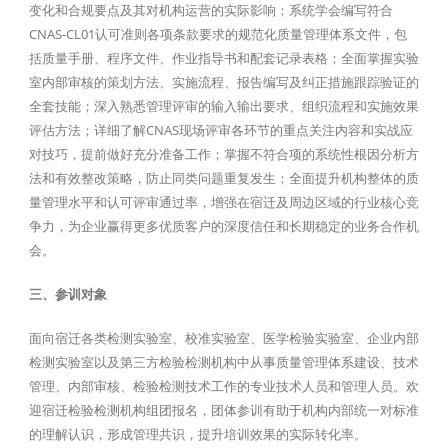
变化和合规要点及其对机构运营的实际影响；系统学会编写符合
CNAS-CL01认可准则各项条款要求的规范化质量管理体系文件，包
括质量手册、程序文件、作业指导书和配套记录表格；全面掌握实验
室内部审核的策划方法、实施流程、报告编写及纠正措施跟踪验证的
全套技能；深入熟悉管理评审的输入输出要求、组织流程和实施效果
评估方法；详细了解CNAS现场评审各环节的重点关注内容和实战应
对技巧，提前做好充分准备工作；掌握不符合项的系统性根因分析方
法和有效整改策略，防止同类问题重复发生；全面提升机构整体的质
量管理水平和认可评审通过率，增强在宿迁及周边区域的行业核心竞
争力，为企业赢得更多优质客户的深度信任和长期稳定的业务合作机
会。
三、参训对象
面向宿迁各类检测实验室、校准实验室、医学检验实验室、企业内部
检测实验室以及第三方检验检测机构中从事质量管理体系建设、技术
管理、内部审核、检验检测技术工作的专业技术人员和管理人员。欢
迎宿迁检验检测机构组团报名，团体参训有助于机构内部统一对标准
的理解认识，形成管理共识，提升培训效果的实际转化率。