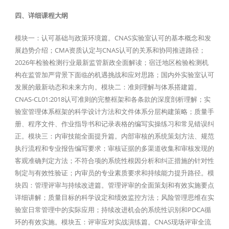
四、详细课程大纲
模块一：认可基础与政策环境篇。CNAS实验室认可的基本概念和发
展趋势介绍；CMA资质认定与CNAS认可的关系和协同推进路径；
2026年检验检测行业最新监管新政全面解读；宿迁地区检验检测机
构在监管加严背景下面临的机遇挑战和应对思路；国内外实验室认可
发展的最新动态和未来方向。模块二：准则理解与体系搭建篇。
CNAS-CL01:2018认可准则的完整框架和各条款的深度剖析理解；实
验室管理体系框架的科学设计方法和文件体系分层构建策略；质量手
册、程序文件、作业指导书和记录表格的编写实操练习和常见错误纠
正。模块三：内审技能全面提升篇。内部审核的系统策划方法、规范
执行流程和专业报告编写要求；审核证据的多渠道收集和审核发现的
客观准确判定方法；不符合项的系统性根因分析和纠正措施的针对性
制定与有效性验证；内审员的专业素质要求和持续能力提升路径。模
块四：管理评审与持续改进篇。管理评审的全面策划和有效实施要点
详细讲解；质量目标的科学设定和绩效监控方法；风险管理思维在实
验室日常管理中的实际应用；持续改进机会的系统性识别和PDCA循
环的有效实施。模块五：评审应对实战演练篇。CNAS现场评审全流