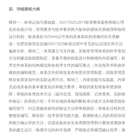
四、详细课程大纲
模块一：标准认知与基础篇。ISO17025:2017标准整体架构和核心理
念的全面介绍；管理要求与技术要求两大板块的逻辑关系梳理和协同
运行机制；标准条款与CNAS认可准则具体条款的准确对应关系解
读；合肥实验室在实施ISO17025标准过程中常见的认识误区和方法
偏差分析。模块二：体系建立与文件篇。实验室管理体系的科学策划
方法和建设路线图制定；质量手册的框架设计和纲领性内容编写；程
序文件体系的结构规划和各程序文件的编写要点；作业指导书和操作
规程的编制规范；体系文件的审批发布和受控管理制度；风险管理思
维在体系策划中的实际运用方法。模块三：内审技能与实战篇。内审
员必须具备的基本素质知识和能力要求；审核的策划准备和资源保
障；审核的各类技术方法（提问交流、现场观察、记录查阅、实际操
作验证）的系统介绍；不符合项的准确判断标准分级方法和规范报告
编写技巧；纠正措施有效性的验证方法和审核跟踪；审核全过程的完
整报告编写。模块四：技术管理与能力篇。检测校准人员的系统培训
和能力确认评价方法；仪器设备的全生命周期管理和计量校准溯源体
系的建立运行；检测方法的科学选择、严格验证和规范确认程序；测