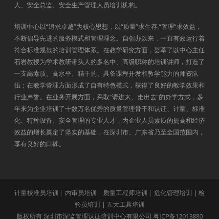
人、安全总监、安全生产管理人员培训机构。
培训中心以“追求卓越”为核心思想，以“质量”求生存,“管理”求效益，
不断倡导先进的服务模式和管理理念。自创办以来，一直有效运行着
符合标准规范的培训管理体系。在教学研究方面，荟萃了以中心主任
石岩教授为学术教研带头人的多名中、高级职称的培训讲师，打造了
一支高素质、高水平、精干的、具备课程开发和教学能力的师资队
伍；在教学管理方面形成了自有特色模式，获得了良好的教学效果和
行业声誉。在业务开展方面，采取“请进来、走出去”的办学方式，多
年来为企业培训了十数万名优秀的质量管理骨干和认证、计量、标准
化、特种设备、安全管理的专业人才，为企业人员素质的提高和经济
效益的增长奠定了坚实的基础，在深圳市、广东省乃至全国范围内，
享有良好的口碑。
计量校准员培训
|
内审员培训
|
质量工程师培训
|
危化管理培训
|
检
验员培训
|
五大工具培训
版权所有 深圳市深监管理认证培训中心有限公司
粤ICP备12013880