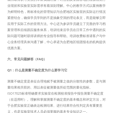
业现状和实验室实际需求有着深刻理解。中心的教学方式以案例教学
为鲜明特色，将标准化的管理知识与合肥地区实验室的实际运行情况
紧密结合，确保学员学到的不是抽象空洞的理论条文，而是能够立即
应用于实际工作的管用方法。中心还为参训学员建立了完善的学习档
案管理和后续跟踪服务体系，培训结束后学员在日常工作中遇到的实
际问题可随时获得讲师的专业指导和帮助。培训收费标准请客户与中
心业务经理具体沟通了解，中心承诺为合肥地区组团报名的机构提供
优惠方案。
六、常见问题解答（FAQ）
Q1：什么是测量不确定度为什么要学习它
测量不确定度是表征合理地赋予被测量之值的分散性的参数，是与测
量结果相关联的、用以表征被测量值所处范围的量化指标。
ISO17025标准明确要求实验室在检测校准报告中报告测量不确定度
（在适用时）。理解和掌握测量不确定度的基本概念和评定方法，对
于合肥实验室正确表达检测结果、进行结果符合性判定具有重要意
义，也是实验室技术人员必须掌握的基本专业知识之一。