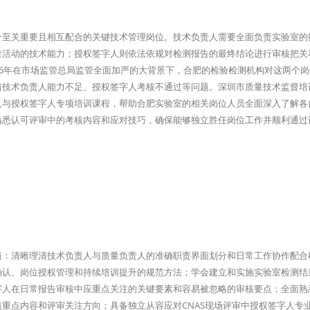
个至关重要且相互配合的关键技术管理岗位。技术负责人需要全面负责实验室的
准活动的技术能力；授权签字人则依法依规对检测报告的最终结论进行审核把关
26年在市场监管总局监管全面加严的大背景下，合肥的检验检测机构对这两个
着技术负责人能力不足、授权签字人考核不通过等问题。深圳市质量技术监督培
人与授权签字人专项培训课程，帮助合肥实验室的相关岗位人员全面深入了解各
熟悉认可评审中的考核内容和应对技巧，确保能够独立胜任岗位工作并顺利通过
值：清晰理清技术负责人与质量负责人的准确职责界面划分和日常工作协作配合
确认、岗位授权管理和持续培训提升的规范方法；学会建立和实施实验室检测结
人在日常报告审核中应重点关注的关键要素和容易被忽略的审核要点；全面熟悉
重点内容和评审关注方向；具备独立从容应对CNAS现场评审中授权签字人专