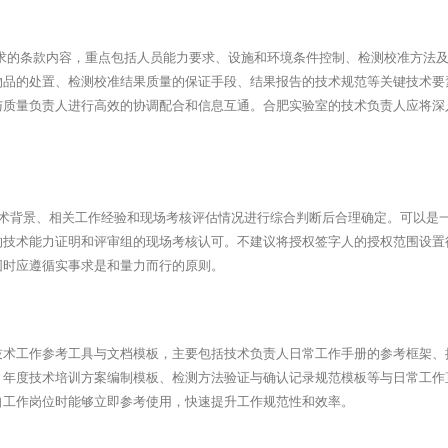
术要求的条款内容，重点包括人员能力要求、设施和环境条件控制、检测校准方法
物品的处置、检测校准结果质量的保证手段、结果报告的技术规范等关键技术要
与质量负责人进行高效的协调配合和信息互通。合肥实验室的技术负责人应将深
技术背景、相关工作经验和现场考核评估情况进行综合判断后合理确定。可以是
的技术能力证明和评审组的现场考核认可。不建议将授权签字人的授权范围设置
围时应遵循实事求是和量力而行的原则。
技术工作参考工具与文档模板，主要包括技术负责人日常工作手册的参考框架、
、年度技术培训方案编制模板、检测方法验证与确认记录规范模板等与日常工作
自工作岗位时能够立即参考使用，快速提升工作规范性和效率。