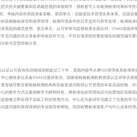
点把关的关键要素和容易被忽视的审核细节；授权签字人在检测校准结果科学性
流程、考核内容和系统准备策略。第四单元：实验室技术管理实务体系。仪器设
准的采购验收保管和使用管理；检测环境条件的日常监控与异常处理；检测校准
录系统的规范使用。第五单元：认可评审与监督检查全面应对。CNAS现场评
中常见问题的充分准备和有效应对方法；不符合项系统性整改报告的规范编写要
例分析与宝贵经验分享。
在认证认可咨询培训领域深耕超过三十年，是国内较早从事ISO管理体系标准和
中心拥有多位具备CNAS注册评审员、国家级检验检测机构资质认定评审员资
，更有辅导数百家检验检测机构和实验室成功取得认可资质的丰富实战经验，对
中心的教学方式以案例教学为鲜明特色，将标准化的管理知识与合肥地区实验室
而是能够立即应用于实际工作的管用方法。中心还为参训学员建立了完善的学习
际问题可随时获得讲师的专业指导和帮助。培训收费标准请客户与中心业务经理