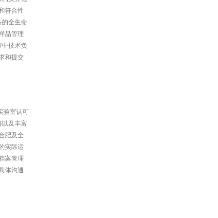
和符合性
备的全生命
样品管理
审中技术负
求和提交
实验室认可
格以及丰富
合肥及全
的实际运
档案管理
具体沟通