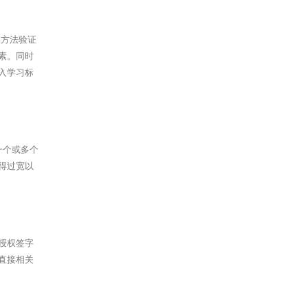
及方法验证
素。同时
入学习标
一个或多个
得过宽以
授权签字
直接相关