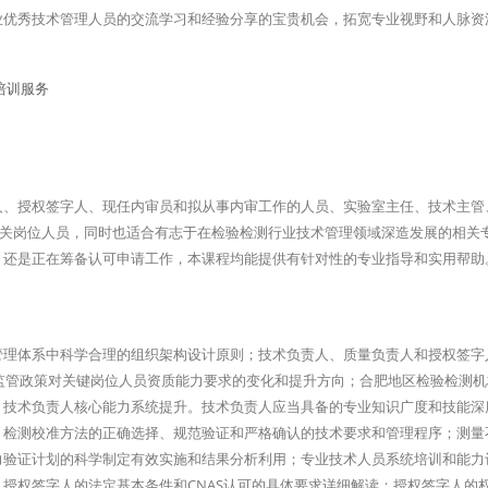
业优秀技术管理人员的交流学习和经验分享的宝贵机会，拓宽专业视野和人脉资
人、授权签字人、现任内审员和拟从事内审工作的人员、实验室主任、技术主管
构相关岗位人员，同时也适合有志于在检验检测行业技术管理领域深造发展的相关
，还是正在筹备认可申请工作，本课程均能提供有针对性的专业指导和实用帮助
管理体系中科学合理的组织架构设计原则；技术负责人、质量负责人和授权签字
新监管政策对关键岗位人员资质能力要求的变化和提升方向；合肥地区检验检测
：技术负责人核心能力系统提升。技术负责人应当具备的专业知识广度和技能深
；检测校准方法的正确选择、规范验证和严格确认的技术要求和管理程序；测量
力验证计划的科学制定有效实施和结果分析利用；专业技术人员系统培训和能力
授权签字人的法定基本条件和CNAS认可的具体要求详细解读；授权签字人的