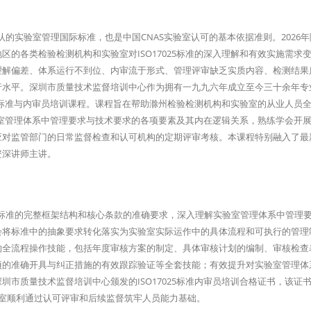
全球公认的实验室管理国际标准，也是中国CNAS实验室认可的基本依据准则。2026
的各类检验检测机构和实验室对ISO17025标准的深入理解和有效实施需求
理解偏差、体系运行不到位、内审流于形式、管理评审缺乏实质内容、检测结果
行水平。深圳市质量技术监督培训中心作为拥有一九九六年成立至今三十余年专
体系标准与内审员培训课程。课程旨在帮助滁州检验检测机构和实验室的从业人员
实验室管理体系中管理要求与技术要求的各项要素及其内在逻辑关系，熟练学会开
应对监管部门的日常监督检查和认可机构的定期评审考核。本课程特别融入了最
资深讲师主讲。
7025标准的完整框架结构和核心条款的准确要求，深入理解实验室管理体系中管理
会将标准中的抽象要求转化落实为实验室实际运作中的具体流程和可执行的管理
的全流程操作技能，包括年度审核方案的制定、具体审核计划的编制、审核检查
项的准确开具与纠正措施的有效跟踪验证等全套技能；有效提升对实验室管理体
市质量技术监督培训中心颁发的ISO17025标准内审员培训合格证书，该证
验室顺利通过认可评审和后续监督筑牢人员能力基础。