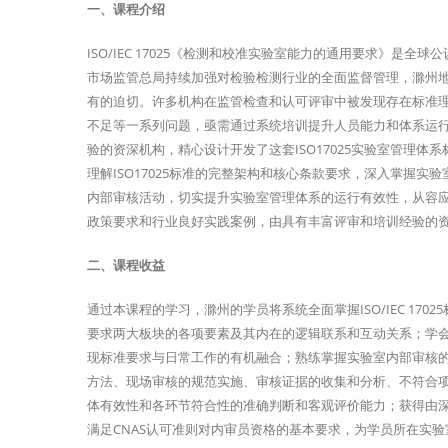
一、课程介绍
ISO/IEC 17025《检测和校准实验室能力的通用要求》是
市场监管总局持续加强对检验检测行业的全面监督管理，滁州地区
有的迫切。许多机构在监管检查和认可评审中被发现存在标准
不足等一系列问题，亟需通过系统培训提升人员能力和体系运
验的资深机构，精心设计开发了这套ISO17025实验室管理
理解ISO17025标准的完整架构和核心条款要求，深入掌握
内部审核活动，切实提升实验室管理体系的运行有效性，从容
政策要求和行业良好实践案例，由具有丰富评审和培训经验的
二、课程收益
通过本课程的学习，滁州的学员将系统全面掌握ISO/IEC 1
要求两大板块的各项要素及其内在的逻辑联系和互动关系；学
现标准要求与日常工作的有机融合；熟练掌握实验室内部审核
方法、现场审核的规范实施、审核证据的收集和分析、不符合
体有效性和各环节符合性的准确判断和客观评价能力；获得由深圳
满足CNAS认可准则对内审员资格的基本要求，为学员所在实