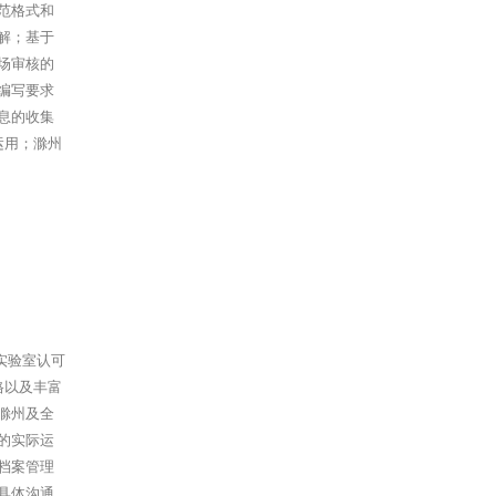
范格式和
解；基于
场审核的
编写要求
息的收集
运用；滁州
实验室认可
格以及丰富
滁州及全
的实际运
档案管理
具体沟通