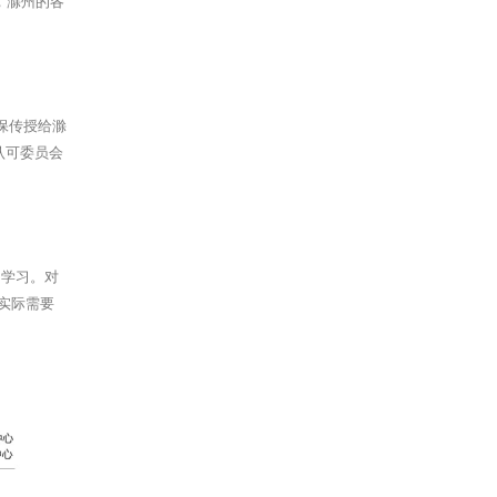
，滁州的各
保传授给滁
认可委员会
加学习。对
实际需要