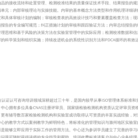
物品的接收流转和处置管理、检测校准结果的质量保证技术手段、结果报告的规
四单元：内部审核理论与实操技能。内审的基本概念方法类型和作用机理详细讲
定和具体审核计划的编制；审核检查表的高效设计技巧和要素覆盖检查方法；现
项报告的专业编写规范；纠正措施计划的审核和跟踪验证方法；内审总结报告的
管理思维和基于风险的决策方法在实验室管理中的实际应用；检测校准数据和信
的科学策划和组织实施；持续改进机会的系统性识别方法和PDCA循环的有效
在认证认可咨询培训领域深耕超过三十年，是国内较早从事ISO管理体系标准和
中心拥有多位具备CNAS注册评审员、国家级检验检测机构资质认定评审员资
，更有辅导数百家检验检测机构和实验室成功取得认可资质的丰富实战经验，对
中心的教学方式以案例教学为鲜明特色，将标准化的管理知识与滁州地区实验室
而是能够立即应用于实际工作的管用方法。中心还为参训学员建立了完善的学习
际问题可随时获得讲师的专业指导和帮助。培训收费标准请客户与中心业务经理