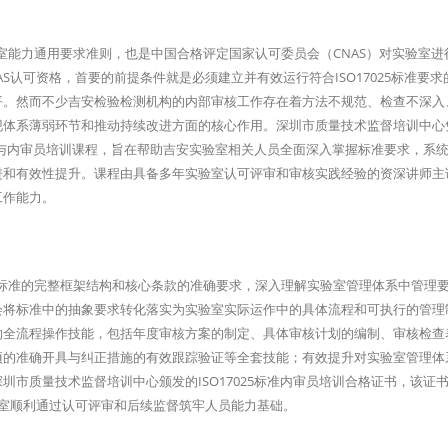
的实验室能力通用要求准则，也是中国合格评定国家认可委员会（CNAS）对实验室
S认可资格，首要的前提条件就是必须建立并有效运行符合ISO17025标准要求
平。然而不少吉安检验检测机构的内部审核工作存在着方法不规范、检查不深入
现体系薄弱环节和推动持续改进方面的核心作用。深圳市质量技术监督培训中心
标准与内审员培训课程，旨在帮助吉安实验室相关人员全面深入掌握标准要求，系
进和有效性提升。课程由具备多年实验室认可评审和审核实践经验的资深讲师主
工作能力。
7025标准的完整框架结构和核心条款的准确要求，深入理解实验室管理体系中管理
会将标准中的抽象要求转化落实为实验室实际运作中的具体流程和可执行的管理
的全流程操作技能，包括年度审核方案的制定、具体审核计划的编制、审核检查
项的准确开具与纠正措施的有效跟踪验证等全套技能；有效提升对实验室管理体
市质量技术监督培训中心颁发的ISO17025标准内审员培训合格证书，该证
验室顺利通过认可评审和后续监督筑牢人员能力基础。