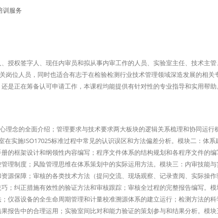
人、授权签字人、现任内审员和拟从事内审工作的人员、实验室主任、技术主管
构相关岗位人员，同时也适合有志于在检验检测行业技术管理领域深造发展的相关
，还是正在筹备认可申请工作，本课程均能提供有针对性的专业指导和实用帮助
架构和核心理念的全面介绍；管理要求与技术要求两大板块的逻辑关系梳理和协同运行
室在实施ISO17025标准过程中常见的认识误区和方法偏差分析。模块二：体系
手册的框架设计和纲领性内容编写；程序文件体系的结构规划和各程序文件的编
控管理制度；风险管理思维在体系策划中的实际运用方法。模块三：内审技能与
和资源保障；审核的各类技术方法（提问交流、现场观察、记录查阅、实际操作
技巧；纠正措施有效性的验证方法和审核跟踪；审核全过程的完整报告编写。模
法；仪器设备的全生命周期管理和计量校准溯源体系的建立运行；检测方法的科
结果报告中的合理运用；实验室间比对和能力验证的策划参与和结果分析。模块