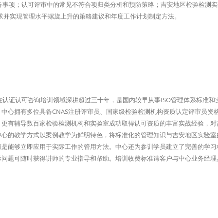
准备事项；认可评审中的常见不符合项归类分析和预防策略；吉安地区检验检测
准要求并实现管理水平螺旋上升的策略建议和年度工作计划制定方法。
在认证认可咨询培训领域深耕超过三十年，是国内较早从事ISO管理体系标准和
中心拥有多位具备CNAS注册评审员、国家级检验检测机构资质认定评审员资
，更有辅导数百家检验检测机构和实验室成功取得认可资质的丰富实战经验，对
中心的教学方式以案例教学为鲜明特色，将标准化的管理知识与吉安地区实验室
而是能够立即应用于实际工作的管用方法。中心还为参训学员建立了完善的学习
际问题可随时获得讲师的专业指导和帮助。培训收费标准请客户与中心业务经理