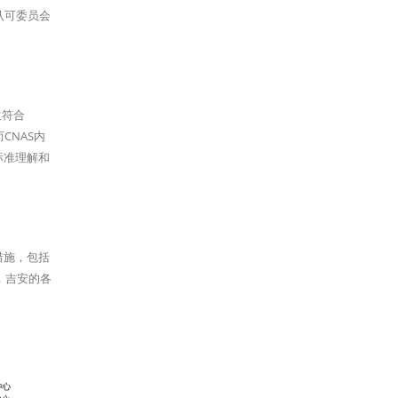
认可委员会
立符合
CNAS内
标准理解和
措施，包括
，吉安的各