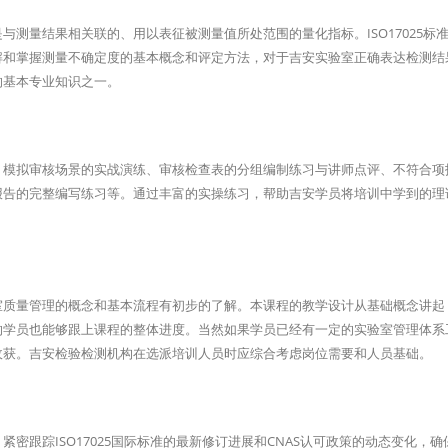
测量结果相关联的、用以表征被测量值所处范围的量化指标。ISO17025标
解和掌握测量不确定度的基本概念和评定方法，对于吉安实验室正确表达检测结
的基本专业知识之一。
：模拟审核场景的实战演练、审核检查表的分组编制练习与讲师点评、不符合项
报告的完整编写练习等。通过丰富的实操练习，帮助吉安学员将培训中学到的理
。
室质量管理的概念和基本流程有初步的了解。本课程的教学设计从基础概念讲起
的学员也能够跟上课程的整体进度。当然如果学员已经有一定的实验室管理体系
收获。吉安检验检测机构在选派培训人员时应综合考虑岗位需要和人员基础。
密跟踪ISO17025国际标准的最新修订进展和CNAS认可政策的动态变化，确