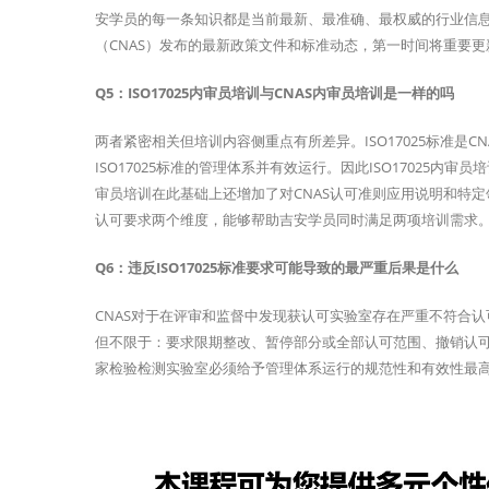
安学员的每一条知识都是当前最新、最准确、最权威的行业信息
（CNAS）发布的最新政策文件和标准动态，第一时间将重要
Q5：ISO17025内审员培训与CNAS内审员培训是一样的吗
两者紧密相关但培训内容侧重点有所差异。ISO17025标准是
ISO17025标准的管理体系并有效运行。因此ISO17025
审员培训在此基础上还增加了对CNAS认可准则应用说明和特
认可要求两个维度，能够帮助吉安学员同时满足两项培训需求
Q6：违反ISO17025标准要求可能导致的最严重后果是什么
CNAS对于在评审和监督中发现获认可实验室存在严重不符合
但不限于：要求限期整改、暂停部分或全部认可范围、撤销认可资
家检验检测实验室必须给予管理体系运行的规范性和有效性最