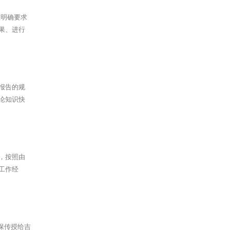
准明确要求
果、进行
报告的规
论知识快
，按照由
工作经
保传授给吉