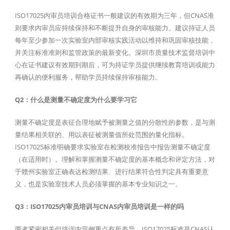
ISO17025内审员培训合格证书一般建议的有效期为三年，但CNAS准
则要求内审员应持续保持和不断提升自身的审核能力。建议持证人员
每年至少参加一次实验室内部审核实践活动以维持和巩固审核技能，
并关注标准准则和监管政策的最新变化。深圳市质量技术监督培训中
心在证书建议有效期到期后，可为持证学员提供继续教育培训或能力
再确认的便利服务，帮助学员持续保持审核能力。
Q2：什么是测量不确定度为什么要学习它
测量不确定度是表征合理地赋予被测量之值的分散性的参数，是与测
量结果相关联的、用以表征被测量值所处范围的量化指标。
ISO17025标准明确要求实验室在检测校准报告中报告测量不确定度
（在适用时）。理解和掌握测量不确定度的基本概念和评定方法，对
于赣州实验室正确表达检测结果、进行结果符合性判定具有重要意
义，也是实验室技术人员必须掌握的基本专业知识之一。
Q3：ISO17025内审员培训与CNAS内审员培训是一样的吗
两者紧密相关但培训内容侧重点有所差异。ISO17025标准是CNAS认