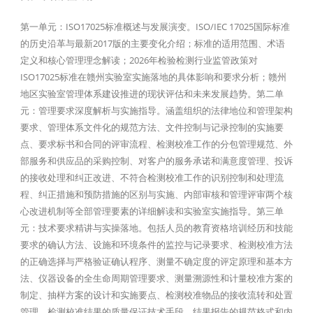
第一单元：ISO17025标准概述与发展演变。ISO/IEC 17025国际标准
的历史沿革与最新2017版的主要变化介绍；标准的适用范围、术语
定义和核心管理理念解读；2026年检验检测行业监管政策对
ISO17025标准在赣州实验室实施落地的具体影响和要求分析；赣州
地区实验室管理体系建设推进的现状评估和未来发展趋势。第二单
元：管理要求深度解析与实施指导。涵盖组织的法律地位和管理架构
要求、管理体系文件化的规范方法、文件控制与记录控制的实施要
点、要求标书和合同的评审流程、检测校准工作的分包管理规范、外
部服务和供应品的采购控制、对客户的服务承诺和满意度管理、投诉
的接收处理和纠正改进、不符合检测校准工作的识别控制和处理流
程、纠正措施和预防措施的区别与实施、内部审核和管理评审两个核
心改进机制等全部管理要素的详细解读和实验室实施指导。第三单
元：技术要求精讲与实操落地。包括人员的教育资格培训经历和技能
要求的确认方法、设施和环境条件的监控与记录要求、检测校准方法
的正确选择与严格验证确认程序、测量不确定度的评定原理和基本方
法、仪器设备的全生命周期管理要求、测量溯源性和计量校准方案的
制定、抽样方案的设计和实施要点、检测校准物品的接收流转和处置
管理、检测校准结果的质量保证技术手段、结果报告的规范格式和内