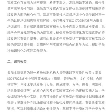
审核工作存在着方法不规范、检查不深入、发现问题不准确、报告质
量不高等共性问题，无法真正发挥内审在发现体系薄弱环节和推动持
续改进方面的核心作用。深圳市质量技术监督培训中心凭借超过三十
年的认证培训和咨询实战经验，专门开发了ISO17025标准与内审员
培训课程，旨在帮助赣州实验室相关人员全面深入掌握标准要求，系
统学会开展规范有效的内部审核，确保实验室管理体系实现真正的持
续改进和有效性提升。课程由具备多年实验室认可评审和审核实践经
验的资深讲师主讲，采用理论与实操紧密结合的教学方式，帮助学员
将知识转化为实际工作能力。
二、课程收益
参加本培训将为赣州检验检测机构人员带来以下实质性收益：掌握
ISO17025标准中管理要求板块（组织、管理体系、文件控制、合同
评审等）与技术要求板块（人员、设施环境、方法、设备、溯源性、
结果质量保证等）的核心内容及在实验室工作中的正确实施方法；学
会编制符合作业实际、具有可操作性的实验室内部审核计划和审核检
查表；显著提升在现场审核过程中敏锐发现问题线索、有效收集审核
证据、客观判断审核结论的专业能力；掌握不符合项的科学分类方法