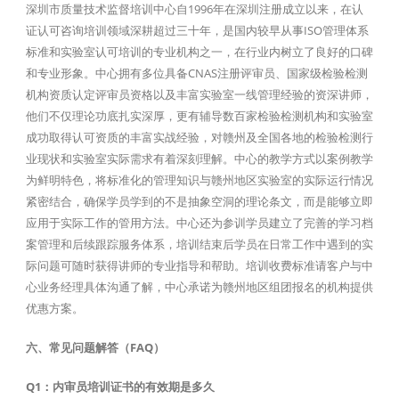
深圳市质量技术监督培训中心自1996年在深圳注册成立以来，在认
证认可咨询培训领域深耕超过三十年，是国内较早从事ISO管理体系
标准和实验室认可培训的专业机构之一，在行业内树立了良好的口碑
和专业形象。中心拥有多位具备CNAS注册评审员、国家级检验检测
机构资质认定评审员资格以及丰富实验室一线管理经验的资深讲师，
他们不仅理论功底扎实深厚，更有辅导数百家检验检测机构和实验室
成功取得认可资质的丰富实战经验，对赣州及全国各地的检验检测行
业现状和实验室实际需求有着深刻理解。中心的教学方式以案例教学
为鲜明特色，将标准化的管理知识与赣州地区实验室的实际运行情况
紧密结合，确保学员学到的不是抽象空洞的理论条文，而是能够立即
应用于实际工作的管用方法。中心还为参训学员建立了完善的学习档
案管理和后续跟踪服务体系，培训结束后学员在日常工作中遇到的实
际问题可随时获得讲师的专业指导和帮助。培训收费标准请客户与中
心业务经理具体沟通了解，中心承诺为赣州地区组团报名的机构提供
优惠方案。
六、常见问题解答（FAQ）
Q1：内审员培训证书的有效期是多久