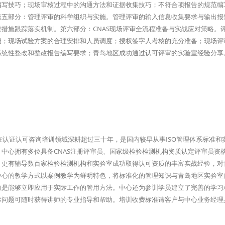
编写技巧；现场审核过程中的沟通方法和证据收集技巧；不符合项报告的规范编
第五部分：管理评审的科学组织与实施。管理评审的输入信息收集要求与输出报
措施跟踪落实机制。第六部分：CNAS现场评审全流程准备与实战应对策略。
档；现场试验方案的合理安排和人员调度；授权签字人考核的充分准备；现场评
系统性整改和整改报告编写要求；青岛地区成功通过认可评审的实验室经验分享
在认证认可咨询培训领域深耕超过三十年，是国内较早从事ISO管理体系标准和
中心拥有多位具备CNAS注册评审员、国家级检验检测机构资质认定评审员资
，更有辅导数百家检验检测机构和实验室成功取得认可资质的丰富实战经验，对
中心的教学方式以案例教学为鲜明特色，将标准化的管理知识与青岛地区实验室
而是能够立即应用于实际工作的管用方法。中心还为参训学员建立了完善的学习
际问题可随时获得讲师的专业指导和帮助。培训收费标准请客户与中心业务经理