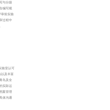
写与分级
告编写规
评审前实验
审过程中
。
实验室认可
格以及丰富
青岛及全
的实际运
档案管理
具体沟通