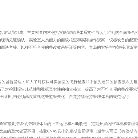
多名评审员组成。主要检查内容包括实验室管理体系文件与认可准则的全面符合
的现场见证确认、实验室人员能力的面谈核查和实际操作观察、仪器设备的配置
的面谈考核、以往不符合项的整改效果验证等内容。青岛的实验室在迎接现场评
机构的监督管理：加大了对获认可实验室的飞行检查和不预先通知的抽查频次力
强了对检测报告规范性和数据真实性的抽查核查，提高了对不符合项的整改要求
验检测机构必须高度重视这些监管变化，自觉持续保持管理体系的规范运行。
实验室需要持续保持管理体系的正常运行和不断改进，定期开展内部审核和管理
发生的重大变更事项，接受CNAS安排的定期监督评审（通常认可证书有效期内