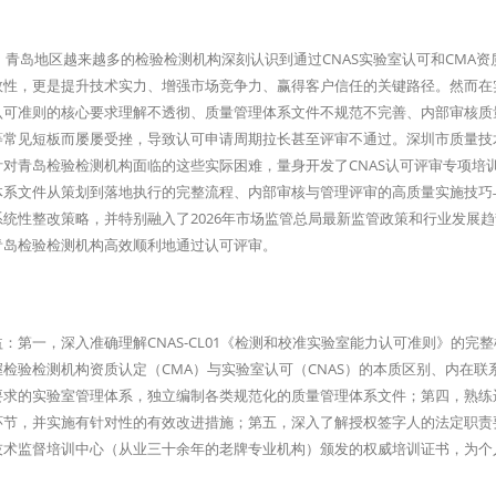
，青岛地区越来越多的检验检测机构深刻认识到通过CNAS实验室认可和CMA资
效性，更是提升技术实力、增强市场竞争力、赢得客户信任的关键路径。然而在
认可准则的核心要求理解不透彻、质量管理体系文件不规范不完善、内部审核质
等常见短板而屡屡受挫，导致认可申请周期拉长甚至评审不通过。深圳市质量技
对青岛检验检测机构面临的这些实际困难，量身开发了CNAS认可评审专项培
体系文件从策划到落地执行的完整流程、内部审核与管理评审的高质量实施技巧
统性整改策略，并特别融入了2026年市场监管总局最新监管政策和行业发展
青岛检验检测机构高效顺利地通过认可评审。
第一，深入准确理解CNAS-CL01《检测和校准实验室能力认可准则》的完
检验检测机构资质认定（CMA）与实验室认可（CNAS）的本质区别、内在联
要求的实验室管理体系，独立编制各类规范化的质量管理体系文件；第四，熟练
环节，并实施有针对性的有效改进措施；第五，深入了解授权签字人的法定职责
技术监督培训中心（从业三十余年的老牌专业机构）颁发的权威培训证书，为个