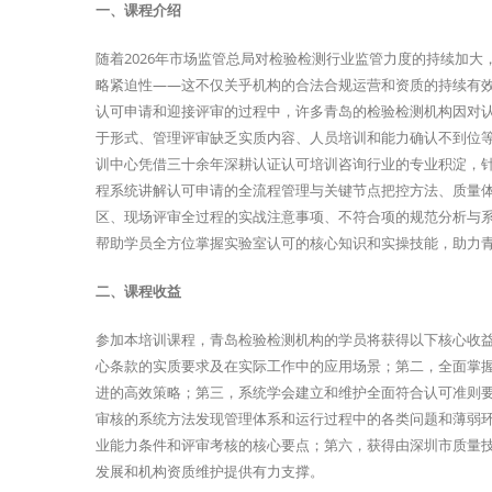
一、课程介绍
随着2026年市场监管总局对检验检测行业监管力度的持续加大
略紧迫性——这不仅关乎机构的合法合规运营和资质的持续有
认可申请和迎接评审的过程中，许多青岛的检验检测机构因对
于形式、管理评审缺乏实质内容、人员培训和能力确认不到位
训中心凭借三十余年深耕认证认可培训咨询行业的专业积淀，针
程系统讲解认可申请的全流程管理与关键节点把控方法、质量
区、现场评审全过程的实战注意事项、不符合项的规范分析与系
帮助学员全方位掌握实验室认可的核心知识和实操技能，助力
二、课程收益
参加本培训课程，青岛检验检测机构的学员将获得以下核心收益：
心条款的实质要求及在实际工作中的应用场景；第二，全面掌握
进的高效策略；第三，系统学会建立和维护全面符合认可准则
审核的系统方法发现管理体系和运行过程中的各类问题和薄弱
业能力条件和评审考核的核心要点；第六，获得由深圳市质量
发展和机构资质维护提供有力支撑。