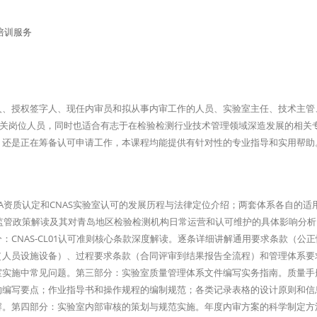
人、授权签字人、现任内审员和拟从事内审工作的人员、实验室主任、技术主管
构相关岗位人员，同时也适合有志于在检验检测行业技术管理领域深造发展的相关
，还是正在筹备认可申请工作，本课程均能提供有针对性的专业指导和实用帮助
A资质认定和CNAS实验室认可的发展历程与法律定位介绍；两套体系各自的适
新监管政策解读及其对青岛地区检验检测机构日常运营和认可维护的具体影响分
CNAS-CL01认可准则核心条款深度解读。逐条详细讲解通用要求条款（公
（人员设施设备）、过程要求条款（合同评审到结果报告全流程）和管理体系要
室实施中常见问题。第三部分：实验室质量管理体系文件编写实务指南。质量手
的编写要点；作业指导书和操作规程的编制规范；各类记录表格的设计原则和信
解。第四部分：实验室内部审核的策划与规范实施。年度内审方案的科学制定方