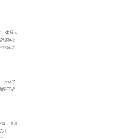
性、体系运
管理和校
审前应进
度，强化了
和验证标
评审，持续
安排一