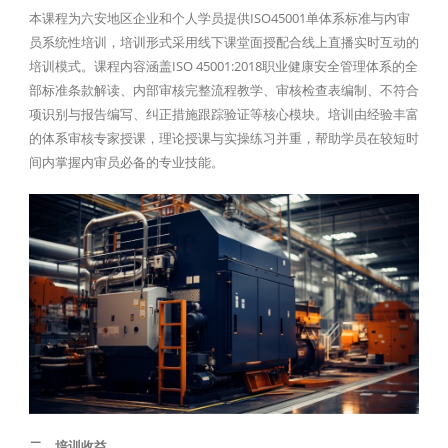
本课程为六安地区企业和个人学员提供ISO45001单体系标准与内审
员系统性培训，培训形式采用线下课堂面授配合线上直播实时互动的
培训模式。课程内容涵盖ISO 45001:2018职业健康安全管理体系的全
部标准条款解读、内部审核完整流程教学、审核检查表编制、不符合
项识别与报告编写、纠正措施跟踪验证等核心模块。培训由经验丰富
的体系审核专家授课，理论授课与实操练习并重，帮助学员在较短时
间内掌握内审员必备的专业技能。
二、培训收益