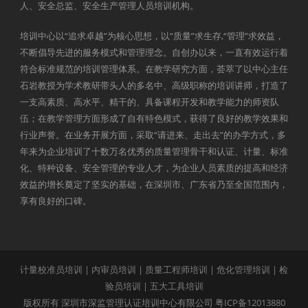
人、安全总监、安全生产管理人员培训机构。
培训中心以“追求卓越”为核心思想，以“质量”求生存,“管理”求效益，
不断倡导先进的服务模式和管理理念。自创办以来，一直有效运行着
符合标准规范的培训管理体系。在教学研究方面，荟萃了以中心主任
石岩教授为学术教研带头人的多名中、高级职称的培训讲师，打造了
一支高素质、高水平、精干的、具备课程开发和教学能力的师资队
伍；在教学管理方面形成了自有特色模式，获得了良好的教学效果和
行业声誉。在业务开展方面，采取“请进来、走出去”的办学方式，多
年来为企业培训了十数万名优秀的质量管理骨干和认证、计量、标准
化、特种设备、安全管理的专业人才，为企业人员素质的提高和经济
效益的增长奠定了坚实的基础，在深圳市、广东省乃至全国范围内，
享有良好的口碑。
计量校准员培训
|
内审员培训
|
质量工程师培训
|
危化管理培训
|
检
验员培训
|
五大工具培训
版权所有 深圳市深监管理认证培训中心有限公司
粤ICP备12013880