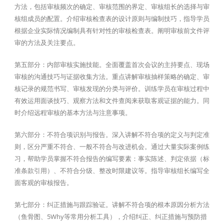
方法，包括审核频次的确定、审核范围的界定、审核组长的选择与审
核组成员的配置。介绍审核检查表的设计原则与编制技巧，指导学员
根据企业实际情况编制具有针对性的审核检查表。阐明审核前文件评
审的方法及关注要点。
第五部分：内部审核实施技能。全面覆盖首次会议的主持要点、现场
审核的沟通技巧与证据收集方法。重点讲解审核抽样策略的确定、审
核记录的规范书写、审核发现的分类与评价。训练学员在审核过程中
有效运用面谈技巧、观察方法和文件查阅来获取客观证据的能力。同
时介绍远程审核的基本方法与注意事项。
第六部分：不符合项识别与报告。深入讲解不符合项的定义与判定准
则，区分严重不符合、一般不符合与改进机会。通过大量实际案例练
习，帮助学员掌握不符合报告的编写要素：事实陈述、判定依据（标
准条款引用）、不符合分级、整改时限建议等。指导审核组长编写全
面客观的审核报告。
第七部分：纠正措施与跟踪验证。讲解不符合项的根本原因分析方法
（鱼骨图、5Why等常用分析工具），介绍纠正、纠正措施与预防措