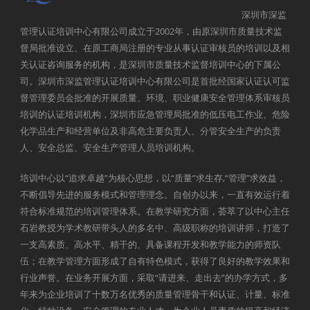
深圳市深监
管理认证培训中心有限公司成立于2002年，由原深圳市质量技术监
督局批准设立、在原工商局注册的专业从事认证审核员的培训以及相
关认证咨询服务的机构，是深圳市质量技术监督培训中心的下属公
司。深圳市深监管理认证培训中心有限公司是首批经国家认证认可监
督管理委员会批准的开展质量、环境、职业健康安全管理体系审核员
培训的认证培训机构，深圳市应急管理局批准的低压电工作业、危险
化学品生产和经营单位及非高危主要负责人、分管安全生产的负责
人、安全总监、安全生产管理人员培训机构。
培训中心以“追求卓越”为核心思想，以“质量”求生存,“管理”求效益，
不断倡导先进的服务模式和管理理念。自创办以来，一直有效运行着
符合标准规范的培训管理体系。在教学研究方面，荟萃了以中心主任
石岩教授为学术教研带头人的多名中、高级职称的培训讲师，打造了
一支高素质、高水平、精干的、具备课程开发和教学能力的师资队
伍；在教学管理方面形成了自有特色模式，获得了良好的教学效果和
行业声誉。在业务开展方面，采取“请进来、走出去”的办学方式，多
年来为企业培训了十数万名优秀的质量管理骨干和认证、计量、标准