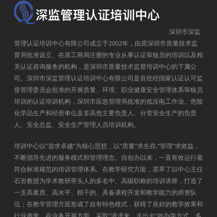
深圳市深监
管理认证培训中心有限公司成立于2002年，由原深圳市质量技术监
督局批准设立、在原工商局注册的专业从事认证审核员的培训以及相
关认证咨询服务的机构，是深圳市质量技术监督培训中心的下属公
司。深圳市深监管理认证培训中心有限公司是首批经国家认证认可监
督管理委员会批准的开展质量、环境、职业健康安全管理体系审核员
培训的认证培训机构，深圳市应急管理局批准的低压电工作业、危险
化学品生产和经营单位及非高危主要负责人、分管安全生产的负责
人、安全总监、安全生产管理人员培训机构。
培训中心以“追求卓越”为核心思想，以“质量”求生存,“管理”求效益，
不断倡导先进的服务模式和管理理念。自创办以来，一直有效运行着
符合标准规范的培训管理体系。在教学研究方面，荟萃了以中心主任
石岩教授为学术教研带头人的多名中、高级职称的培训讲师，打造了
一支高素质、高水平、精干的、具备课程开发和教学能力的师资队
伍；在教学管理方面形成了自有特色模式，获得了良好的教学效果和
行业声誉。在业务开展方面，采取“请进来、走出去”的办学方式，多