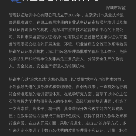
深圳市深监
管理认证培训中心有限公司成立于2002年，由原深圳市质量技术监
督局批准设立、在原工商局注册的专业从事认证审核员的培训以及相
关认证咨询服务的机构，是深圳市质量技术监督培训中心的下属公
司。深圳市深监管理认证培训中心有限公司是首批经国家认证认可监
督管理委员会批准的开展质量、环境、职业健康安全管理体系审核员
培训的认证培训机构，深圳市应急管理局批准的低压电工作业、危险
化学品生产和经营单位及非高危主要负责人、分管安全生产的负责
人、安全总监、安全生产管理人员培训机构。
培训中心以“追求卓越”为核心思想，以“质量”求生存,“管理”求效益，
不断倡导先进的服务模式和管理理念。自创办以来，一直有效运行着
符合标准规范的培训管理体系。在教学研究方面，荟萃了以中心主任
石岩教授为学术教研带头人的多名中、高级职称的培训讲师，打造了
一支高素质、高水平、精干的、具备课程开发和教学能力的师资队
伍；在教学管理方面形成了自有特色模式，获得了良好的教学效果和
行业声誉。在业务开展方面，采取“请进来、走出去”的办学方式，多
年来为企业培训了十数万名优秀的质量管理骨干和认证、计量、标准