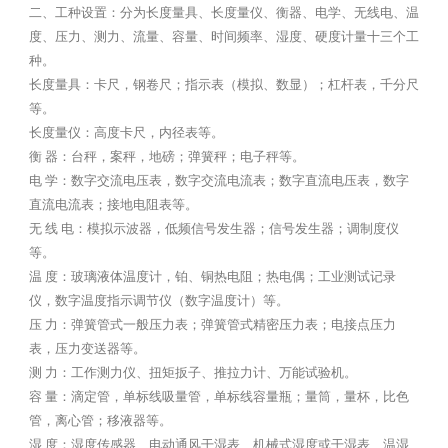
二、工种设置：分为长度量具、长度量仪、衡器、电学、无线电、温
度、压力、测力、流量、容量、时间频率、湿度、硬度计量十三个工
种。
长度量具：卡尺，钢卷尺；指示表（模拟、数显）；杠杆表，千分尺
等。
长度量仪：高度卡尺，内径表等。
衡 器：台秤，案秤，地磅；弹簧秤；电子秤等。
电 学：数字交流电压表，数字交流电流表；数字直流电压表，数字
直流电流表；接地电阻表等。
无 线 电：模拟示波器，低频信号发生器；信号发生器；调制度仪
等。
温 度：玻璃液体温度计，铂、铜热电阻；热电偶；工业测试记录
仪，数字温度指示调节仪（数字温度计）等。
压 力：弹簧管式一般压力表；弹簧管式精密压力表；电接点压力
表，压力变送器等。
测 力：工作测力仪、扭矩扳子、推拉力计、万能试验机。
容 量：滴定管，单标线吸量管，单标线容量瓶；量筒，量杯，比色
管，离心管；移液器等。
湿 度：湿度传感器、电动通风干湿表、机械式湿度或干湿表、温湿