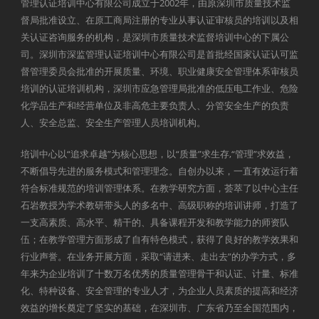
管理认证培训中心有限公司成立于2002年，由原深圳市质量技术监
督局批准设立、在原工商局注册的专业从事认证审核员的培训以及相
关认证咨询服务的机构，是深圳市质量技术监督培训中心的下属公
司。深圳市深监管理认证培训中心有限公司是首批经国家认证认可监
督管理委员会批准的开展质量、环境、职业健康安全管理体系审核员
培训的认证培训机构，深圳市应急管理局批准的低压电工作业、危险
化学品生产和经营单位及非高危主要负责人、分管安全生产的负责
人、安全总监、安全生产管理人员培训机构。
培训中心以“追求卓越”为核心思想，以“质量”求生存,“管理”求效益，
不断倡导先进的服务模式和管理理念。自创办以来，一直有效运行着
符合标准规范的培训管理体系。在教学研究方面，荟萃了以中心主任
石岩教授为学术教研带头人的多名中、高级职称的培训讲师，打造了
一支高素质、高水平、精干的、具备课程开发和教学能力的师资队
伍；在教学管理方面形成了自有特色模式，获得了良好的教学效果和
行业声誉。在业务开展方面，采取“请进来、走出去”的办学方式，多
年来为企业培训了十数万名优秀的质量管理骨干和认证、计量、标准
化、特种设备、安全管理的专业人才，为企业人员素质的提高和经济
效益的增长奠定了坚实的基础，在深圳市、广东省乃至全国范围内，