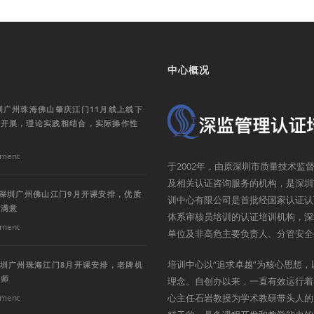
中心概况
圳广州珠海佛山肇庆江门11月线上线下
步开展，理论实践相结合，实际操作性
ment
于2002年，由原深圳市质量技术
及相关认证咨询服务的机构，是深圳
训深圳广州佛山江门9月开课安排，优质
训中心有限公司是首批经国家认证认
户满意
体系审核员培训的认证培训机构，深
ment
单位及非高危主要负责人、分管安全
培训中心以“追求卓越”为核心思想，
深圳广州珠海江门8月开课安排，老牌机
讲师
理念。自创办以来，一直有效运行着
ment
心主任石岩教授为学术教研带头人的