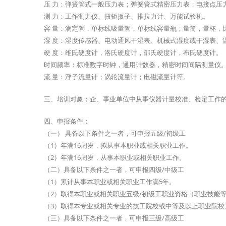
压 力：弹簧管式一般压力表；弹簧管式精密压力表；电接点压
测 力：工作测力仪、扭矩扳子、推拉力计、万能试验机。
容 量：滴定管，单标线吸量管，单标线容量瓶；量筒，量杯，
湿 度：湿度传感器、电动通风干湿表、机械式湿度或干湿表、
硬 度：维氏硬度计，洛氏硬度计，邵氏硬度计，布氏硬度计。
时间频率：标准数字时钟，通用计数器，精密时间间隔测量仪
流 量：浮子流量计；涡轮流量计；电磁流量计等。
三、培训对象：企、事业单位中从事仪器计量校准、检定工作
四、申报条件：
（一） 具备以下条件之一者，可申报五级/初级工
（1）年满16周岁，拟从事本职业或相关职业工作。
（2）年满16周岁，从事本职业或相关职业工作。
（二）具备以下条件之一者，可申报四级/中级工
（1）累计从事本职业或相关职业工作满5年。
（2）取得本职业或相关职业五级/初级工职业资格（职业技能
（3）取得本专业或相关专业的技工院校或中等及以上职业院校
（三）具备以下条件之一者，可申报三级/高级工