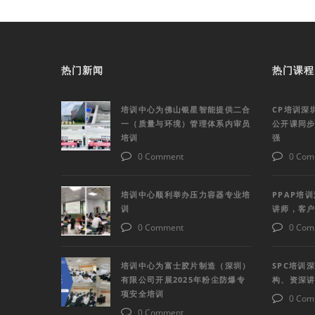
热门新闻
热门课程
培训中心为佛山银星智能提供二合
CP培训深
一（质量与环境）管理体系内审员
公开课同
培训
强
0 Comment
0 Com
培训中心顺利举办压力容器专业培
PPAP培
训
讲师，客
0 Comment
0 Com
培训中心为富士胶片制造（深圳）
SPC培训
有限公司开展2025年粉尘防爆专
构、资深
项安全培训
0 Com
0 Comment