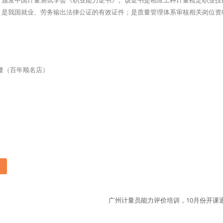
，颁发中国计量测试学会《职业能力证书》。该证书是相应工种计量检定职业技
；是我国就业、劳务输出法律公证的有效证件；是质量管理体系审核相关岗位资
3楼（百年顺名店）
广州计量员能力评价培训，10月份开课