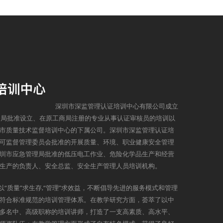
深圳市深监管理认证培训中心有限公司成立
监督局批准设立、在原工商局注册的专业从事认证审核员的培训以
市质量技术监督培训中心的下属公司。深圳市深监管理认证培
可监督管理委员会批准的开展质量、环境、职业健康安全管理
圳市应急管理局批准的低压电工作业、危险化学品生产和经营
生产的负责人、安全总监、安全生产管理人员培训机构。
以“质量”求生存,“管理”求效益，不断倡导先进的服务模式和管理
符合标准规范的培训管理体系。在教学研究方面，荟萃了以中
多名中、高级职称的培训讲师，打造了一支高素质、高水平、