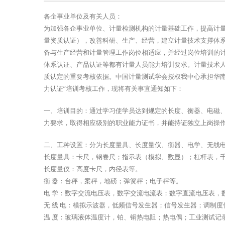
各企事业单位及有关人员：
为加强各企事业单位、计量检测机构的计量基础工作，提高计
量资质认证），改善科研、生产、经营，建立计量技术支撑体
备与生产经营和计量管理工作岗位相适应，并经过岗位培训的
体系认证、产品认证等都有计量人员能力培训要求。计量技术
质认定的重要考核依据。中国计量测试学会授权我中心承担华南
力认证”培训考核工作，现将有关事宜通知如下：
一、培训目的：通过学习使学员达到规定的长度、衡器、电磁
力要求，取得相应级别的职业能力证书，并能持证独立上岗操
二、工种设置：分为长度量具、长度量仪、衡器、电学、无线
长度量具：卡尺，钢卷尺；指示表（模拟、数显）；杠杆表，
长度量仪：高度卡尺，内径表等。
衡 器：台秤，案秤，地磅；弹簧秤；电子秤等。
电 学：数字交流电压表，数字交流电流表；数字直流电压表，
无 线 电：模拟示波器，低频信号发生器；信号发生器；调制度
温 度：玻璃液体温度计，铂、铜热电阻；热电偶；工业测试记