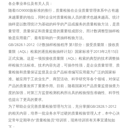
各企事业单位及有关人员：
随着ISO9000族标准的推行，质量检验在企业质量管理体系中占有越
来越重要的地位，同时企业对质量检验人员的要求也越来越高。统计
抽样是以数理统计为基础的科学的产品或服务的质量检验方法，是质
量管理、质量保证和质量监督的重要组成部分。而计数调整型抽样检
验是应用最广、最有影响的一类抽样检验方法。
GB/2828.1-2012《计数抽样检验程序 第1部分：接受质量限：接收质
量限（AQL）检索的逐批检验抽样计划》国家标准于2013年2月15日
正式实施。这是一项按接收质量限（AQL）检索的典型的技术调整抽
样检验方法标准。技术内容先进，可操作性强，是企业质量管理、质
量检验和质量保证监督及企业产品标准编写应用最为广泛的国家标
准。被应用于工农业生产、商贸活动、科学研究等各个领域，对保证
产品的质量发挥了重要作用。目前，随着国家对产品质量监督抽查力
度的加强，对第三方监督检测机构所出具的检验报告准确性、科学性
也提出了更高的要求。
为了帮助企业完善质量检验管理与方法，充分掌握GB/2828.1-2012
的相关内容，培养一批业务水平过硬的质量检验管理人才，本中心决
定常年定期举办“质量检验员”培训班，现将培训班有关事宜通知如
下：