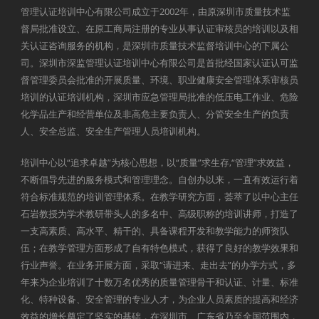
管理认证培训中心有限公司成立于2002年，由原深圳市质量技术监
督局批准设立、在原工商局注册的专业从事认证审核员的培训以及相
关认证咨询服务的机构，是深圳市质量技术监督培训中心的下属公
司。深圳市深监管理认证培训中心有限公司是首批经国家认证认可监
督管理委员会批准的开展质量、环境、职业健康安全管理体系审核员
培训的认证培训机构，深圳市应急管理局批准的低压电工作业、危险
化学品生产和经营单位及非高危主要负责人、分管安全生产的负责
人、安全总监、安全生产管理人员培训机构。
培训中心以“追求卓越”为核心思想，以“质量”求生存,“管理”求效益，
不断倡导先进的服务模式和管理理念。自创办以来，一直有效运行着
符合标准规范的培训管理体系。在教学研究方面，荟萃了以中心主任
石岩教授为学术教研带头人的多名中、高级职称的培训讲师，打造了
一支高素质、高水平、精干的、具备课程开发和教学能力的师资队
伍；在教学管理方面形成了自有特色模式，获得了良好的教学效果和
行业声誉。在业务开展方面，采取“请进来、走出去”的办学方式，多
年来为企业培训了十数万名优秀的质量管理骨干和认证、计量、标准
化、特种设备、安全管理的专业人才，为企业人员素质的提高和经济
效益的增长奠定了坚实的基础，在深圳市、广东省乃至全国范围内，