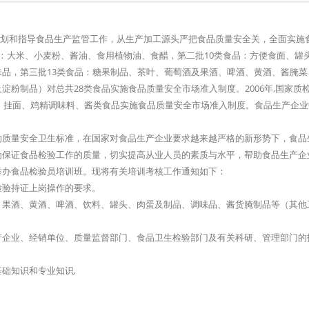
地规划和指导食品生产监管工作，从生产加工源头严把食品质量安全关，全面实施
：大米、小麦粉、酱油、食用植物油、食醋，第二批10类食品：方便食面、罐
品，第三批13类食品：糖果制品、茶叶、葡萄酒及果酒、啤酒、黄酒、酱腌菜
粉制品）对总共28类食品实施食品质量安全市场准入制度。2006年,国家质
冻、挂面、鸡精调味料、酱类食品实施食品质量安全市场准入制度。食品生产企
的质量安全卫生标准，在国家对食品生产企业要求越来越严格的新形势下，食品
为保证食品检验工作的质量，切实提高从业人员的素质与水平，帮助食品生产企
举办食品检验员培训班。现将有关培训考核工作通知如下：
检验持证上岗操作的要求。
、果酒、黄酒、啤酒、饮料、罐头、肉蛋及制品、调味品、酱货腌制品等（其他
产企业、经销单位、质量监督部门、食品卫生检验部门及有关科研、管理部门的
础知识和专业知识,