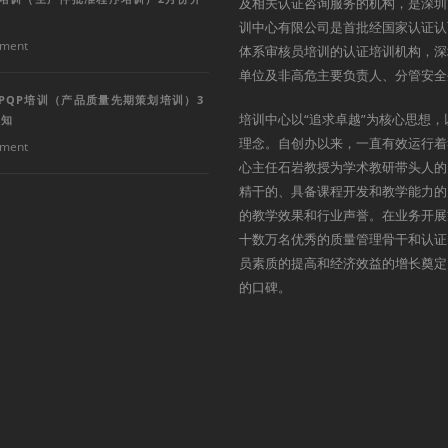
及相关认证咨询服务的机构，是深圳
训中心有限公司是首批经国家认证认
ment
体系审核员培训的认证培训机构，深
单位及非高危主要负责人、分管安全
PQP培训（产品质量先期策划培训）3
培训中心以“追求卓越”为核心思想，
通知
理念。自创办以来，一直有效运行着
ment
心主任石岩教授为学术教研带头人的
精干的、具备课程开发和教学能力的
的教学效果和行业声誉。在业务开展
十数万名优秀的质量管理骨干和认证
员素质的提高和经济效益的增长奠定
的口碑。