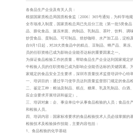
各食品生产企业及有关人员：
根据国家质检总局国质检食监〔2006〕365号通知，为科学
全市场准入制度，国家质检总局已先后分三批（第一批5类食品
品、膨化食品、速冻米面、肉制品、乳制品、茶叶、饮料、调味
炒货食品、蛋制品、可可制品、焙炒咖啡、水产加工品，淀粉及淀
自9月1日起，对28大类食品中的糕点、豆制品、蜂产品、果
员的任职资格已成为影响企业能否达标的重要因素之一。
为保证食品检验工作的质量，帮助食品生产企业达到国家规定
中检验人员的任职资格已成为影响企业能否达标的关键因素。
家规定的食品安全卫生要求，深圳市质量技术监督培训中心特
一、培训目的：通过学习使学员达到质量监督部门规定的食品
二、鉴定工种：粮油及制品、糕点、糖果、乳及乳制品、白酒
应企业要求开展培训和鉴定）。
三、培训对象：企、事业单位中从事食品检验的人员；食品生
和检验人员。
四、培训内容：国家标准要求的食品检验技术人员必须掌握的基
检验技术及检验操作技能，主要内容包括：
1、食品检验的化学基础