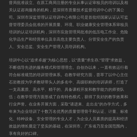
督局批准设立、在原工商局注册的专业从事认证审核员的培训以及相
关认证咨询服务的机构，是深圳市质量技术监督培训中心的下属公
司。深圳市深监管理认证培训中心有限公司是首批经国家认证认可监
督管理委员会批准的开展质量、环境、职业健康安全管理体系审核员
培训的认证培训机构，深圳市应急管理局批准的低压电工作业、危险
化学品生产和经营单位及非高危主要负责人、分管安全生产的负责
人、安全总监、安全生产管理人员培训机构。
培训中心以“追求卓越”为核心思想，以“质量”求生存,“管理”求效益，
不断倡导先进的服务模式和管理理念。自创办以来，一直有效运行着
符合标准规范的培训管理体系。在教学研究方面，荟萃了以中心主任
石岩教授为学术教研带头人的多名中、高级职称的培训讲师，打造了
一支高素质、高水平、精干的、具备课程开发和教学能力的师资队
伍；在教学管理方面形成了自有特色模式，获得了良好的教学效果和
行业声誉。在业务开展方面，采取“请进来、走出去”的办学方式，多
年来为企业培训了十数万名优秀的质量管理骨干和认证、计量、标准
化、特种设备、安全管理的专业人才，为企业人员素质的提高和经济
效益的增长奠定了坚实的基础，在深圳市、广东省乃至全国范围内，
享有良好的口碑。