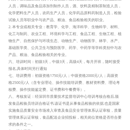
人员，调味品及食品添加剂制作人员，酒、饮料及精制茶制造人员，
化学肥料生产人员，农药生产人员，化学药品原料药制造人员，检验
试验人员等职业中与农产品、粮油、食品检验相关的职业。
2. 本专业或相关专业：教育学、化学、海洋科学、生物科学、材料、
化工与制药、农业工程、环境科学与工程、食品工程、生物工程、植
物生产、自然保护与环境生态、动物生产、动物医学、林学、水产、
基础医学类、公共卫生与预防医学、药学、中药学等学科类别中与农
产品、粮油、食品检验相关的专业。
六、培训时间：初级3天，中级3天，高级4天，每月开班，随时接受
报名,具体时间另行通知
七、培训费用：初级资格1750元/人；中级资格2000元/人；高级资
格2500元/人（含专业理论、操作技能培训费、教材资料费、理论考
核费、操作技能鉴定费、证书费和午餐费等）。
八、考核发证：经深圳市质量技术监督培训中心培训考核合格后,颁
发食品检验员培训合格证书,该证书是从事食品检验的依据,也是国家
实施食品质量安全市场准入审查及食品安全管理体系认证审核，质量
管理体系认证审核，食品配送企业招投标，相关岗位资格是否符合要
求的条件之一。