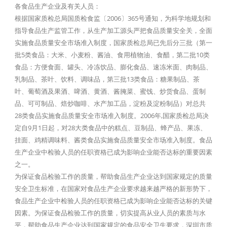
各食品生产企业及有关人员：
根据国家质检总局国质检食监〔2006〕365号通知，为科学地规划和
指导食品生产监管工作，从生产加工源头严把食品质量安全关，全面
实施食品质量安全市场准入制度，国家质检总局已先后分三批（第一
批5类食品：大米、小麦粉、酱油、食用植物油、食醋，第二批10类
食品：方便食面、罐头、冷冻饮品、膨化食品、速冻米面、肉制品、
乳制品、茶叶、饮料、调味品，第三批13类食品：糖果制品、茶
叶、葡萄酒及果酒、啤酒、黄酒、酱腌菜、蜜饯、炒货食品、蛋制
品、可可制品、焙炒咖啡、水产加工品，淀粉及淀粉制品）对总共
28类食品实施食品质量安全市场准入制度。2006年,国家质检总局决
定自9月1日起，对28大类食品中的糕点、豆制品、蜂产品、果冻、
挂面、鸡精调味料、酱类食品实施食品质量安全市场准入制度。食品
生产企业中检验人员的任职资格已成为影响企业能否达标的重要因素
之一。
为保证食品检验工作的质量，帮助食品生产企业达到国家规定的质量
安全卫生标准，在国家对食品生产企业要求越来越严格的新形势下，
食品生产企业中检验人员的任职资格已成为影响企业能否达标的关键
因素。为保证食品检验工作的质量，切实提高从业人员的素质与水
平，帮助食品生产企业达到国家规定的食品安全卫生要求，深圳市质