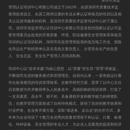
管理认证培训中心有限公司成立于2002年，由原深圳市质量技术监
督局批准设立、在原工商局注册的专业从事认证审核员的培训以及相
关认证咨询服务的机构，是深圳市质量技术监督培训中心的下属公
司。深圳市深监管理认证培训中心有限公司是首批经国家认证认可监
督管理委员会批准的开展质量、环境、职业健康安全管理体系审核员
培训的认证培训机构，深圳市应急管理局批准的低压电工作业、危险
化学品生产和经营单位及非高危主要负责人、分管安全生产的负责
人、安全总监、安全生产管理人员培训机构。
培训中心以“追求卓越”为核心思想，以“质量”求生存,“管理”求效益，
不断倡导先进的服务模式和管理理念。自创办以来，一直有效运行着
符合标准规范的培训管理体系。在教学研究方面，荟萃了以中心主任
石岩教授为学术教研带头人的多名中、高级职称的培训讲师，打造了
一支高素质、高水平、精干的、具备课程开发和教学能力的师资队
伍；在教学管理方面形成了自有特色模式，获得了良好的教学效果和
行业声誉。在业务开展方面，采取“请进来、走出去”的办学方式，多
年来为企业培训了十数万名优秀的质量管理骨干和认证、计量、标准
化、特种设备、安全管理的专业人才，为企业人员素质的提高和经济