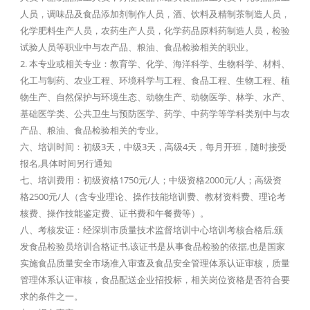
人员，调味品及食品添加剂制作人员，酒、饮料及精制茶制造人员，
化学肥料生产人员，农药生产人员，化学药品原料药制造人员，检验
试验人员等职业中与农产品、粮油、食品检验相关的职业。
2. 本专业或相关专业：教育学、化学、海洋科学、生物科学、材料、
化工与制药、农业工程、环境科学与工程、食品工程、生物工程、植
物生产、自然保护与环境生态、动物生产、动物医学、林学、水产、
基础医学类、公共卫生与预防医学、药学、中药学等学科类别中与农
产品、粮油、食品检验相关的专业。
六、培训时间：初级3天，中级3天，高级4天，每月开班，随时接受
报名,具体时间另行通知
七、培训费用：初级资格1750元/人；中级资格2000元/人；高级资
格2500元/人（含专业理论、操作技能培训费、教材资料费、理论考
核费、操作技能鉴定费、证书费和午餐费等）。
八、考核发证：经深圳市质量技术监督培训中心培训考核合格后,颁
发食品检验员培训合格证书,该证书是从事食品检验的依据,也是国家
实施食品质量安全市场准入审查及食品安全管理体系认证审核，质量
管理体系认证审核，食品配送企业招投标，相关岗位资格是否符合要
求的条件之一。