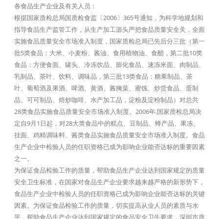
各食品生产企业及有关人员：
根据国家质检总局国质检食监〔2006〕365号通知，为科学地规划和
指导食品生产监管工作，从生产加工源头严把食品质量安全关，全面
实施食品质量安全市场准入制度，国家质检总局已先后分三批（第一
批5类食品：大米、小麦粉、酱油、食用植物油、食醋，第二批10类
食品：方便食面、罐头、冷冻饮品、膨化食品、速冻米面、肉制品、
乳制品、茶叶、饮料、调味品，第三批13类食品：糖果制品、茶
叶、葡萄酒及果酒、啤酒、黄酒、酱腌菜、蜜饯、炒货食品、蛋制
品、可可制品、焙炒咖啡、水产加工品，淀粉及淀粉制品）对总共
28类食品实施食品质量安全市场准入制度。2006年,国家质检总局决
定自9月1日起，对28大类食品中的糕点、豆制品、蜂产品、果冻、
挂面、鸡精调味料、酱类食品实施食品质量安全市场准入制度。食品
生产企业中检验人员的任职资格已成为影响企业能否达标的重要因素
之一。
为保证食品检验工作的质量，帮助食品生产企业达到国家规定的质量
安全卫生标准，在国家对食品生产企业要求越来越严格的新形势下，
食品生产企业中检验人员的任职资格已成为影响企业能否达标的关键
因素。为保证食品检验工作的质量，切实提高从业人员的素质与水
平，帮助食品生产企业达到国家规定的食品安全卫生要求，深圳市质